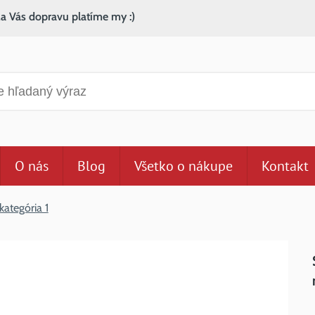
za Vás dopravu platíme my :)
anie
O nás
Blog
Všetko o nákupe
Kontakt
kategória 1