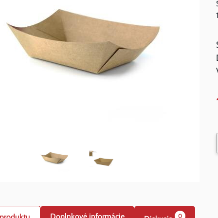
Doplnkové informácie
 produktu
0