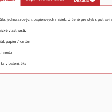
Diskusia
5ks jednorazových, papierových misiek. Určené pre styk s potravin
ické vlastnosti:
ál: papier / kartón
: hnedá
 ks v balení: 5ks