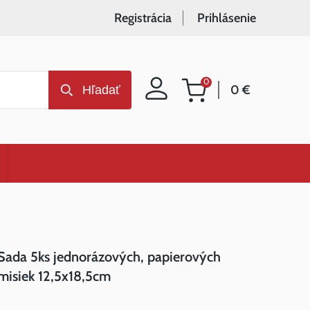
Registrácia
Prihlásenie
0
0 €
Hľadať
Nákupný
košík
Sada 5ks jednorázových, papierových
misiek 12,5x18,5cm