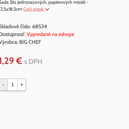
Sada 5ks jednorazových, papierových misiek -
12,5x18,5cm
Celý popis
Skladové číslo:
68534
Dostupnosť:
Vypredané na eshope
Výrobca:
BIG CHEF
1,29 €
s DPH
-
+