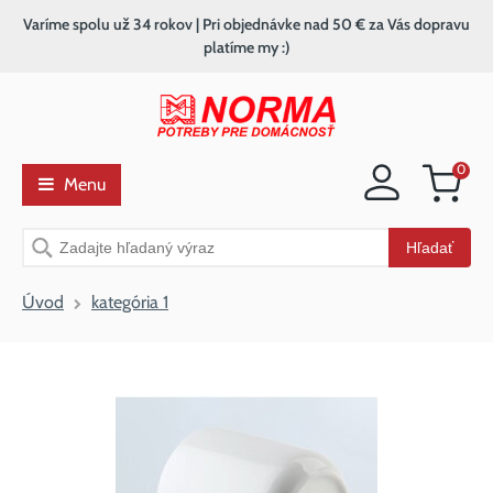
Varíme spolu už 34 rokov | Pri objednávke nad 50 € za Vás dopravu
platíme my :)
0
Menu
Nákupný
košík
Vyhľadávanie
Hľadať
Úvod
kategória 1