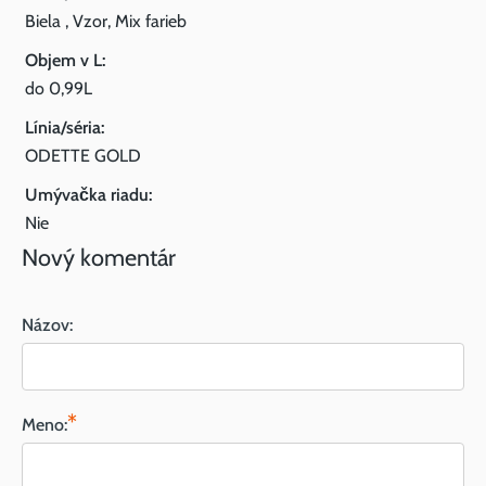
Biela , Vzor, Mix farieb
Objem v L:
do 0,99L
Línia/séria:
ODETTE GOLD
Umývačka riadu:
Nie
Nový komentár
Názov:
*
Meno: