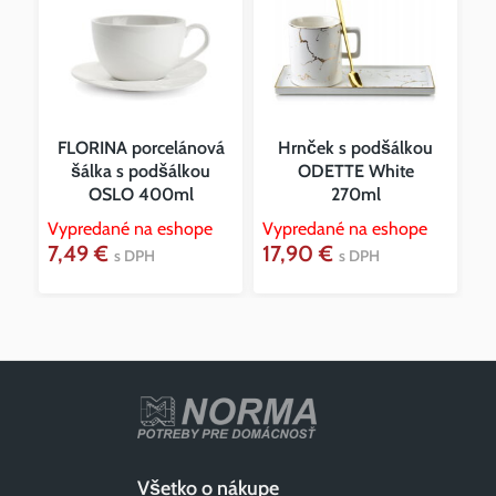
FLORINA porcelánová
Hrnček s podšálkou
šálka s podšálkou
ODETTE White
OSLO 400ml
270ml
Vypredané na eshope
Vypredané na eshope
7,49 €
17,90 €
s DPH
s DPH
Všetko o nákupe