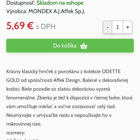
Dostupnosť:
Skladom na eshope
Výrobca:
MONDEX A.J.Affek Sp.J.
5,69 €
s DPH
-
+
Do košíka
Krásny klasický hrnček z porcelánu z kolekcie ODETTE
GOLD od spoločnosti Affek Design. Balené v dekoratívnej
krabici. Biele pozadie so zlatou dekoráciou vyzerá
fenomenálne. Zbierka je tiež k dispozícii v čiernej farbe, ktorá
vám umožňuje miešať a voľne zostavovať celý riad.
Neumývajte v umývačke riadu a nepoužívajte ho v
mikrovlnnej rúre.
rozmery: