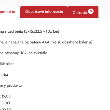
Doplnkové informácie
 produktu
0
Diskusia
na s Led biela 15x15x22,5 - 10x Led
ná je nápájaná na bateriu AAA (nie sú obsahom balenia)
na obsahuje 10x led svietidlo.
ál: plast
 farba
ry produktu:
: 15,00
: 15,00
: 22,50