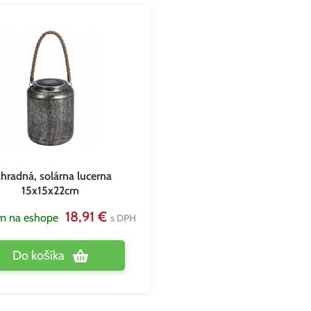
hradná, solárna lucerna
15x15x22cm
18,91 €
m na eshope
s DPH
Do košíka