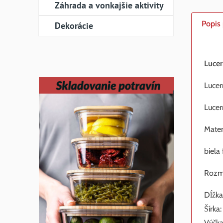
Záhrada a vonkajšie aktivity
Popis
Dekorácie
Lucer
Lucer
Lucer
Materi
biela
Rozme
Dĺžka
Šírka
Výška