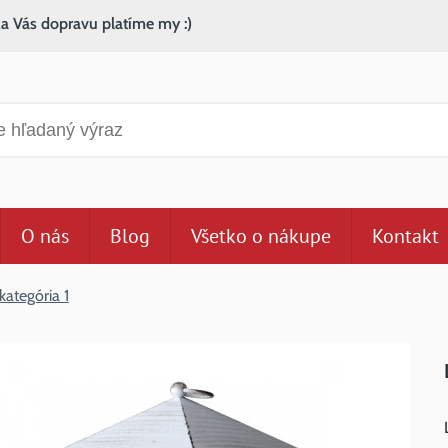
za Vás dopravu platíme my :)
anie
O nás
Blog
Všetko o nákupe
Kontakt
kategória 1