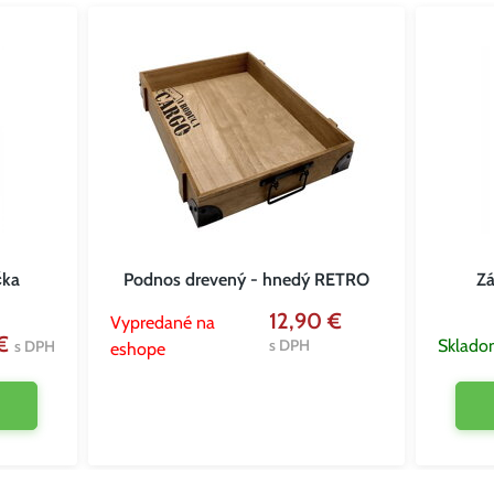
čka
Podnos drevený - hnedý RETRO
Zá
12,90 €
Vypredané na
 €
s DPH
Sklado
s DPH
eshope