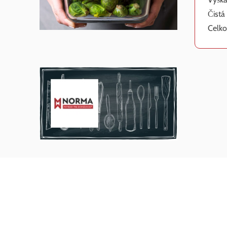
Čistá
Celko