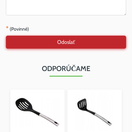
*
(Povinné)
Odoslať
ODPORÚČAME