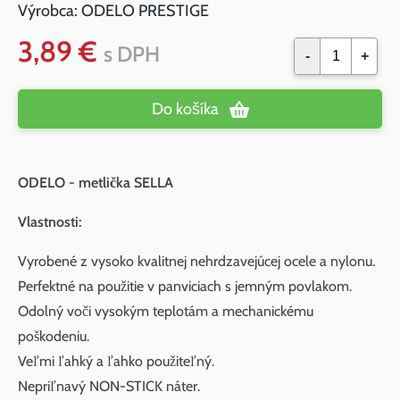
Výrobca:
ODELO PRESTIGE
3,89 €
s DPH
-
+
Do košíka
ODELO - metlička SELLA
Vlastnosti:
Vyrobené z vysoko kvalitnej nehrdzavejúcej ocele a nylonu.
Perfektné na použitie v panviciach s jemným povlakom.
Odolný voči vysokým teplotám a mechanickému
poškodeniu.
Veľmi ľahký a ľahko použiteľný.
Nepriľnavý NON-STICK náter.