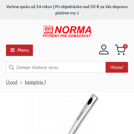
Varíme spolu už 34 rokov | Pri objednávke nad 50 € za Vás dopravu
platíme my :)
0
Menu
Nákupný
košík
Vyhľadávanie
Hľadať
Úvod
kategória 1