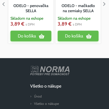
ODELO - penovačka
ODELO - mačkadlo
SELLA
na zemiaky SELLA
Skladom na eshope
Skladom na eshope
Sk
3,89 €
3,89 €
3
s DPH
s DPH
Do košíka
Do košíka
Všetko o nákupe
Úvod
Všetko o nákupe