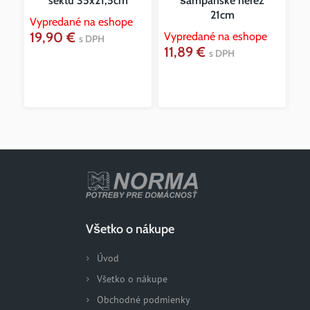
sektu 35x21,5cm
šampanské nerez
21cm
Vypredané na eshope
19,90 €
Vypredané na eshope
Vy
s DPH
11,89 €
4
s DPH
Všetko o nákupe
Úvod
Všetko o nákupe
Obchodné podmienky