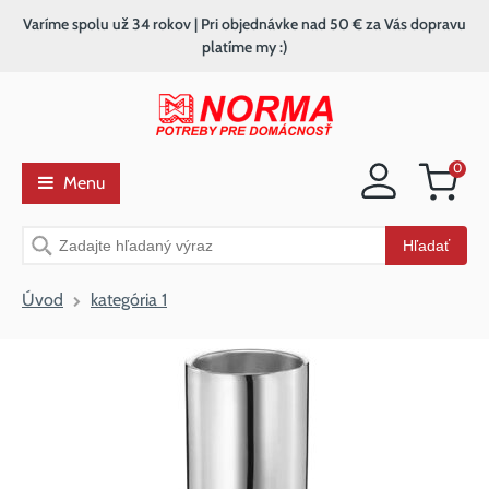
Varíme spolu už 34 rokov | Pri objednávke nad 50 € za Vás dopravu
platíme my :)
0
Menu
Nákupný
košík
Vyhľadávanie
Hľadať
Úvod
kategória 1