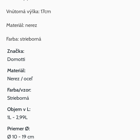
Vnútorná výška: 17cm
Materiál: nerez
Farba: strieborná
Značka:
Domotti
Materiál:
Nerez / oceľ
Farba/vzor:
Strieborná
Objem v L:
1L - 2,99L
Priemer Ø:
Ø 10 - 19 cm