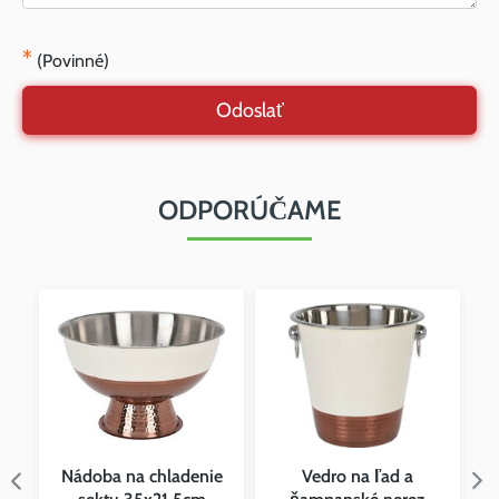
*
(Povinné)
Odoslať
ODPORÚČAME
é
Nádoba na chladenie
Vedro na ľad a