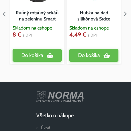
é
Ručný rotačný sekáč
Hubka na riad
na zeleninu Smart
silikónová Srdce
Skladom na eshope
Skladom na eshope
Sk
8 €
4,49 €
4
s DPH
s DPH
Do košíka
Do košíka
Všetko o nákupe
Úvod