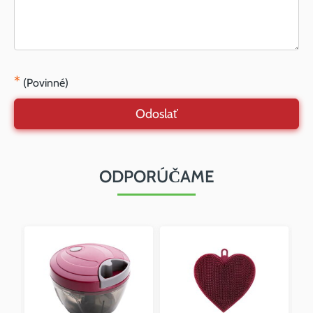
*
(Povinné)
Odoslať
ODPORÚČAME