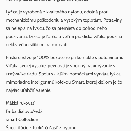
Lyžica je vyrobená z kvalitného nylonu, odolná proti
mechanickému poškodeniu a vysokým teplotám. Potraviny
sa nelepia na lyžicu, čo sa premieta do pohodlného
používania. Lyžica je ľahká a veľmi praktická vďaka použitiu
nekĺzavého silikónu na rukoväti.
Príslušenstvo je 100% bezpečné pri kontakte s potravinami.
Vďaka svojej vysokej pevnosti je vhodný na umývanie v
umývačke riadu. Spolu s ďalšími pomôckami vytvára lyžica
mimoriadne inteligentnú kolekciu Smart, ktorej cieľom je čo
najviac uľahčiť varenie.
Mäkká rukoväť
Farba :fialovo/šedá
smart Collection
Špecifikácie - funkčná časť z nylonu