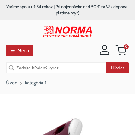
Varíme spolu už 34 rokov | Pri objednávke nad 50 € za Vás dopravu
platíme my :)
0
Menu
Nákupný
košík
Vyhľadávanie
Hľadať
Úvod
kategória 1