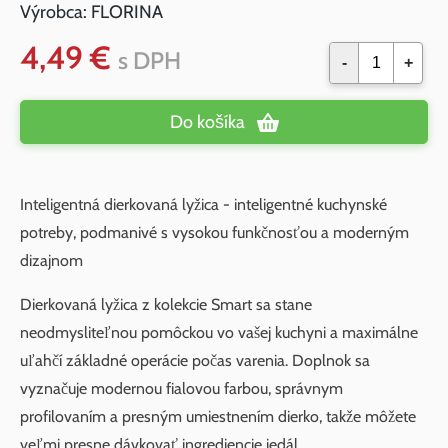
Výrobca:
FLORINA
4,49 €
s DPH
-
+
Do košíka
Inteligentná dierkovaná lyžica - inteligentné kuchynské
potreby, podmanivé s vysokou funkčnosťou a moderným
dizajnom
Dierkovaná lyžica z kolekcie Smart sa stane
neodmysliteľnou pomôckou vo vašej kuchyni a maximálne
uľahčí základné operácie počas varenia. Doplnok sa
vyznačuje modernou fialovou farbou, správnym
profilovaním a presným umiestnením dierko, takže môžete
veľmi presne dávkovať ingrediencie jedál.