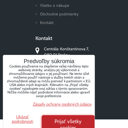
Všetko o nákupe
Obchodné podmienky
Kontakt
Kontakt
Centrála: Konštantinova 7,
080 01 Prešov
Predvoľby súkromia
+421 51/77 311 96
Cookies používame na zlepšenie vašej návštevy tejto
webovej stránky, analýzu jej výkonnosti a
zhromažďovanie údajov o jej používaní. Na tento účel
môžeme použiť nástroje a služby tretích strán a
zhromaždené údaje sa môžu preniesť k partnerom v EÚ,
USA alebo iných krajinách. Kliknutím na „Prijať všetky
Sledujte nás
cookies“ vyjadrujete svoj súhlas s týmto spracovaním.
Nižšie môžete nájsť podrobné informácie alebo upraviť
svoje preferencie.
Zásady ochrany osobných údajov
Facebook
Instagram
Ukázať
Prijať všetky
podrobnosti
cookies