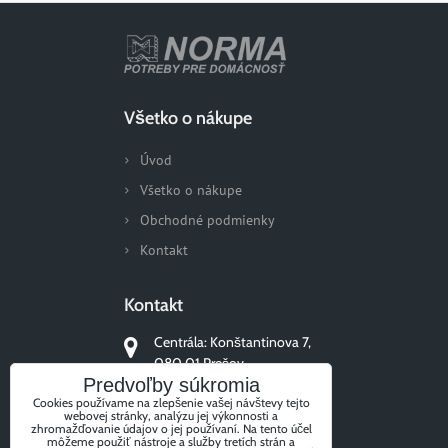
Všetko o nákupe
Úvod
Všetko o nákupe
Obchodné podmienky
Kontakt
Kontakt
Centrála: Konštantinova 7,
080 01 Prešov
Predvoľby súkromia
+421 51/77 311 96
Cookies používame na zlepšenie vašej návštevy tejto
webovej stránky, analýzu jej výkonnosti a
zhromažďovanie údajov o jej používaní. Na tento účel
môžeme použiť nástroje a služby tretích strán a