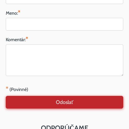
*
Meno:
*
Komentár:
*
(Povinné)
Odoslať
ODPORÚČAME