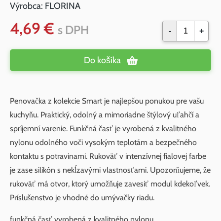
Výrobca:
FLORINA
4,69 €
s DPH
-
+
Do košíka
Penovačka z kolekcie Smart je najlepšou ponukou pre vašu
kuchyňu. Praktický, odolný a mimoriadne štýlový uľahčí a
spríjemní varenie. Funkčná časť je vyrobená z kvalitného
nylonu odolného voči vysokým teplotám a bezpečného
kontaktu s potravinami. Rukoväť v intenzívnej fialovej farbe
je zase silikón s nekĺzavými vlastnosťami. Upozorňujeme, že
rukoväť má otvor, ktorý umožňuje zavesiť modul kdekoľvek.
Príslušenstvo je vhodné do umývačky riadu.
funkčná časť vyrobená z kvalitného nylonu.