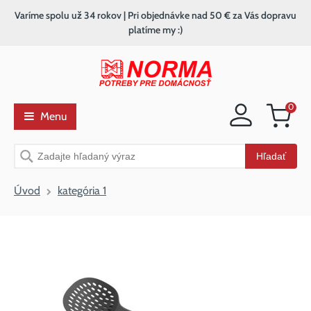
Varíme spolu už 34 rokov | Pri objednávke nad 50 € za Vás dopravu
platíme my :)
0
Menu
Nákupný
košík
Vyhľadávanie
Hľadať
Úvod
kategória 1