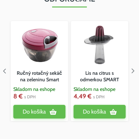
Ručný rotačný sekáč
Lis na citrus s
na zeleninu Smart
odmerkou SMART
Skladom na eshope
Skladom na eshope
Sk
8 €
4,49 €
3
s DPH
s DPH
Do košíka
Do košíka