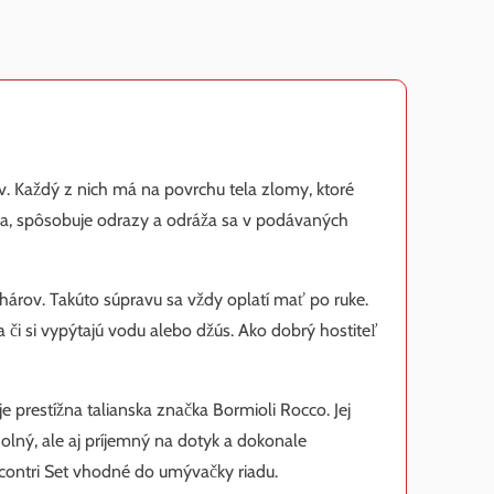
. Každý z nich má na povrchu tela zlomy, ktoré
dza, spôsobuje odrazy a odráža sa v podávaných
árov. Takúto súpravu sa vždy oplatí mať po ruke.
 a či si vypýtajú vodu alebo džús. Ako dobrý hostiteľ
e prestížna talianska značka Bormioli Rocco. Jej
lný, ale aj príjemný na dotyk a dokonale
contri Set vhodné do umývačky riadu.