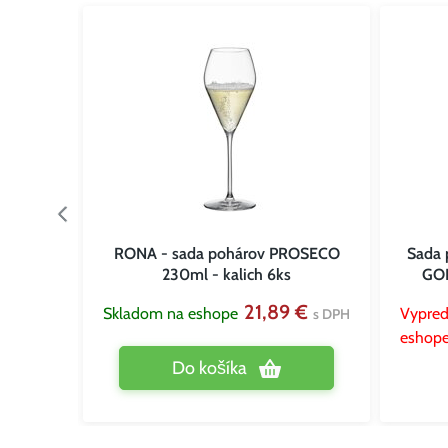
hica
RONA - sada pohárov PROSECO
Sada 
230ml - kalich 6ks
GOL
 €
s DPH
21,89 €
Skladom na eshope
Vypred
s DPH
eshop
Do košíka