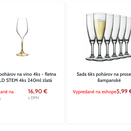
pohárov na vino 4ks - fletna
Sada 6ks pohárov na prose
D STEM 4ks 240ml zlatá
šampanské
16,90 €
5,99
ané na
Vypredané na eshope
s DPH
e