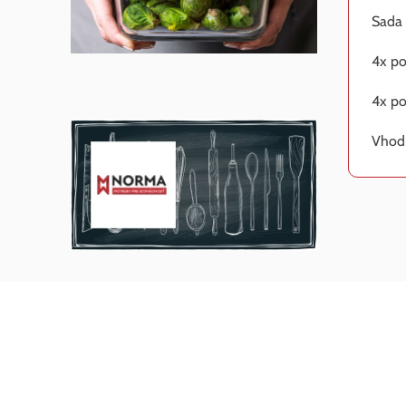
Sada 
4x po
4x p
Vhod