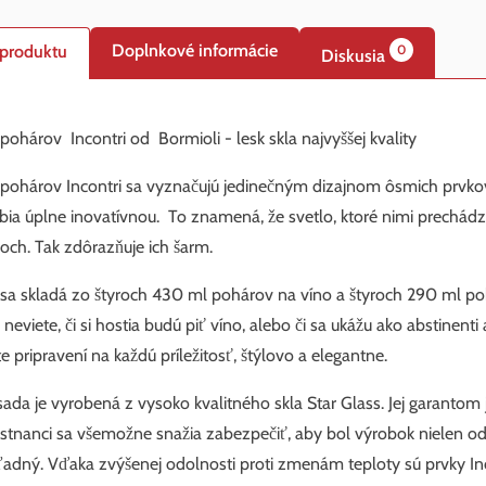
Doplnkové informácie
 produktu
0
Diskusia
pohárov Incontri od Bormioli - lesk skla najvyššej kvality
pohárov Incontri sa vyznačujú jedinečným dizajnom ôsmich prvkov
obia úplne inovatívnou. To znamená, že svetlo, ktoré nimi prechá
och. Tak zdôrazňuje ich šarm.
sa skladá zo štyroch 430 ml pohárov na víno a štyroch 290 ml poh
 neviete, či si hostia budú piť víno, alebo či sa ukážu ako abstinenti
e pripravení na každú príležitosť, štýlovo a elegantne.
sada je vyrobená z vysoko kvalitného skla Star Glass. Jej garantom j
tnanci sa všemožne snažia zabezpečiť, aby bol výrobok nielen odo
ľadný. Vďaka zvýšenej odolnosti proti zmenám teploty sú prvky In