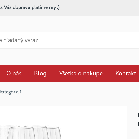
za Vás dopravu platíme my :)
anie
O nás
Blog
Všetko o nákupe
Kontakt
kategória 1