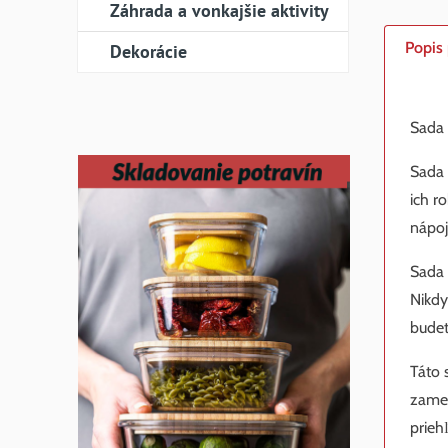
Záhrada a vonkajšie aktivity
Popis
Dekorácie
Sada 
Sada 
ich r
nápoj
Sada 
Nikdy
budet
Táto 
zames
prieh