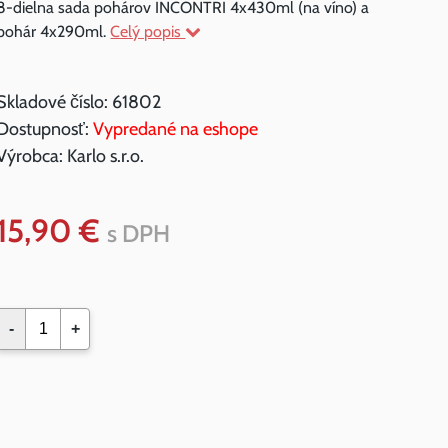
8-dielna sada pohárov INCONTRI 4x430ml (na víno) a
pohár 4x290ml.
Celý popis
Skladové číslo:
61802
Dostupnosť:
Vypredané na eshope
Výrobca:
Karlo s.r.o.
15,90 €
s DPH
-
+