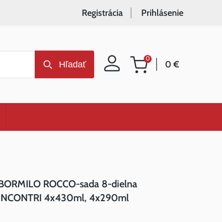
Registrácia
Prihlásenie
0
0 €
Hľadať
Nákupný
košík
BORMILO ROCCO-sada 8-dielna
INCONTRI 4x430ml, 4x290ml