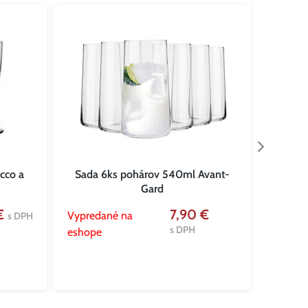
cco a
Sada 6ks pohárov 540ml Avant-
Ná
Gard
 €
7,90 €
Vypredané na
Vypred
s DPH
s DPH
eshope
eshope