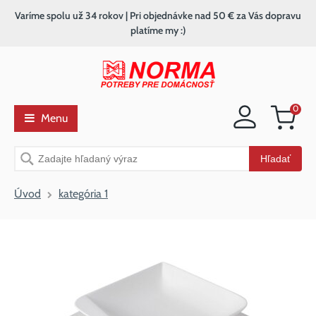
Varíme spolu už 34 rokov | Pri objednávke nad 50 € za Vás dopravu
platíme my :)
0
Menu
Nákupný
košík
Vyhľadávanie
Hľadať
Úvod
kategória 1