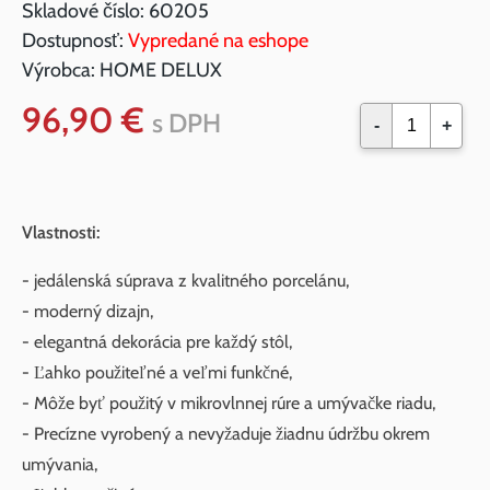
Skladové číslo:
60205
Dostupnosť:
Vypredané na eshope
Výrobca:
HOME DELUX
96,90 €
s DPH
-
+
Vlastnosti:
- jedálenská súprava z kvalitného porcelánu,
- moderný dizajn,
- elegantná dekorácia pre každý stôl,
- Ľahko použiteľné a veľmi funkčné,
- Môže byť použitý v mikrovlnnej rúre a umývačke riadu,
- Precízne vyrobený a nevyžaduje žiadnu údržbu okrem
umývania,