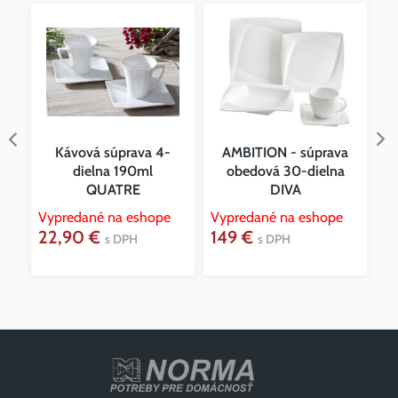
-
Kávová súprava 4-
AMBITION - súprava
dielna 190ml
obedová 30-dielna
QUATRE
DIVA
Vy
5
Vypredané na eshope
Vypredané na eshope
22,90 €
149 €
s DPH
s DPH
6