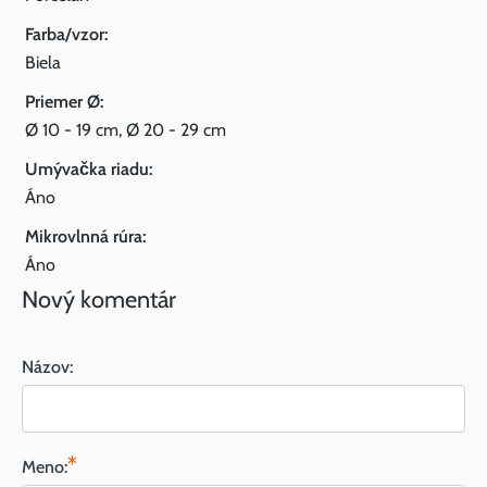
Farba/vzor:
Biela
Priemer Ø:
Ø 10 - 19 cm, Ø 20 - 29 cm
Umývačka riadu:
Áno
Mikrovlnná rúra:
Áno
Nový komentár
Názov:
*
Meno: