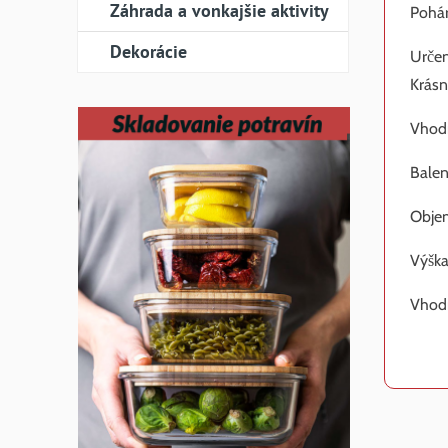
Záhrada a vonkajšie aktivity
Pohár
Dekorácie
Určen
Krásn
Vhodn
Balen
Objem
Výška
Vhod