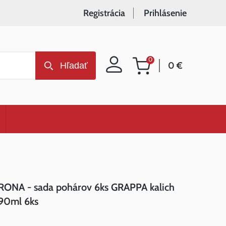
Registrácia
Prihlásenie
0
0 €
Hľadať
Nákupný
košík
RONA - sada pohárov 6ks GRAPPA kalich
90ml 6ks