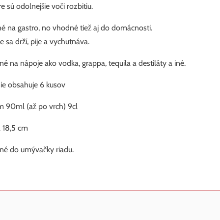
e sú odolnejšie voči rozbitiu.
é na gastro, no vhodné tiež aj do domácnosti.
e sa drží, pije a vychutnáva.
é na nápoje ako vodka, grappa, tequila a destiláty a iné.
ie obsahuje 6 kusov
 90ml (až po vrch) 9cl
 18,5 cm
né do umývačky riadu.