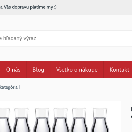
za Vás dopravu platíme my :)
anie
O nás
Blog
Všetko o nákupe
Kontakt
kategória 1