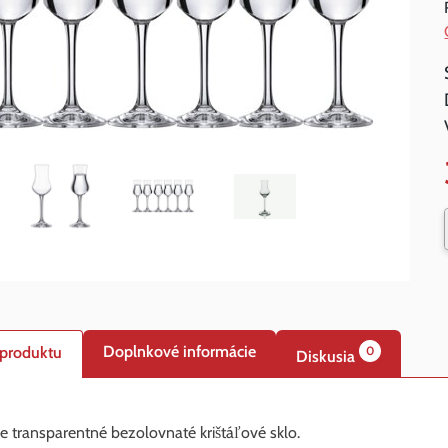
Doplnkové informácie
 produktu
0
Diskusia
e transparentné bezolovnaté krištáľové sklo.