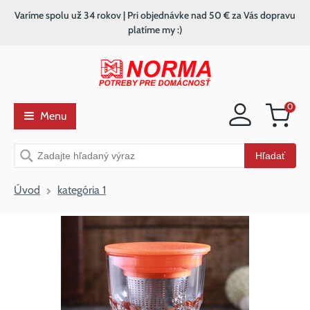
Varíme spolu už 34 rokov | Pri objednávke nad 50 € za Vás dopravu
platíme my :)
0
Menu
Nákupný
košík
Vyhľadávanie
Hľadať
Úvod
kategória 1