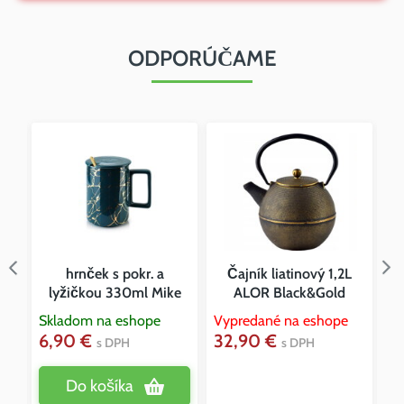
ODPORÚČAME
hrnček s pokr. a
Čajník liatinový 1,2L
lyžičkou 330ml Mike
ALOR Black&Gold
Skladom na eshope
Vypredané na eshope
Vy
6,90 €
32,90 €
8
s DPH
s DPH
Do košíka