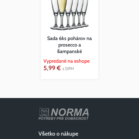
Sada 6ks pohárov na
prosecco a
šampanské
Vypredané na eshope
5,99 €
s DPH
Všetko o nákupe