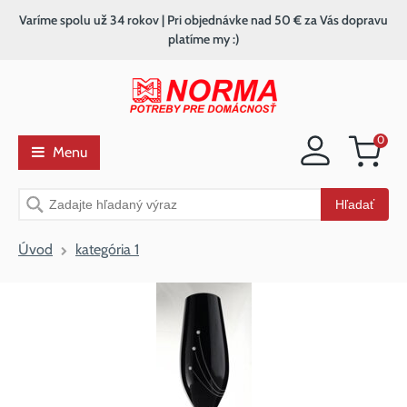
Varíme spolu už 34 rokov | Pri objednávke nad 50 € za Vás dopravu
platíme my :)
0
Menu
Nákupný
košík
Vyhľadávanie
Hľadať
Úvod
kategória 1