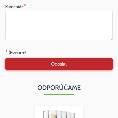
*
Komentár:
*
(Povinné)
Odoslať
ODPORÚČAME