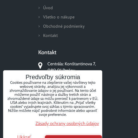
Úvod
Všetko o nákupe
Obchodné podmienky
Kontakt
Kontakt
Centrála: Konštantinova 7,
080 01 Prešov
Predvoľby súkromia
+421 51/77 311 96
Cookies používame na zlepšenie vašej návštevy tejto
webovej stránky, analýzu jej výkonnosti a
zhromažďovanie údajov o jej používaní. Na tento účel
môžeme použiť nástroje a služby tretích strán a
zhromaždené údaje sa môžu preniesť k partnerom v EÚ,
USA alebo iných krajinách. Kliknutím na „Prijať všetky
Sledujte nás
cookies“ vyjadrujete svoj súhlas s týmto spracovaním.
Nižšie môžete nájsť podrobné informácie alebo upraviť
svoje preferencie.
Zásady ochrany osobných údajov
Facebook
Instagram
Ukázať