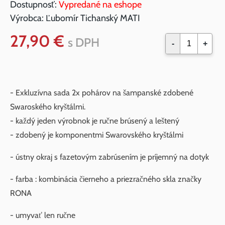
Dostupnosť:
Vypredané na eshope
Výrobca:
Ľubomír Tichanský MATI
27,90 €
s DPH
-
+
- Exkluzívna sada 2x pohárov na šampanské zdobené
Swaroského kryštálmi.
- každý jeden výrobnok je ručne brúsený a leštený
- zdobený je komponentmi Swarovského kryštálmi
- ústny okraj s fazetovým zabrúsením je príjemný na dotyk
- farba : kombinácia čierneho a priezračného skla značky
RONA
- umyvať len ručne