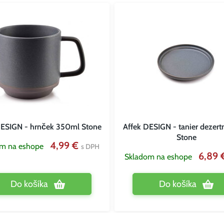
DESIGN - hrnček 350ml Stone
Affek DESIGN - tanier dezer
Stone
4,99 €
om na eshope
s DPH
6,89
Skladom na eshope
Do košíka
Do košíka