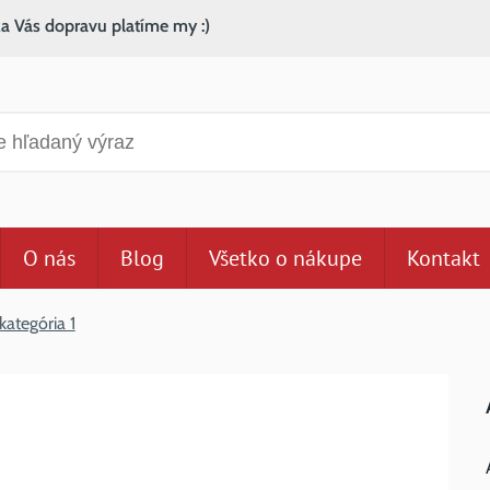
za Vás dopravu platíme my :)
anie
O nás
Blog
Všetko o nákupe
Kontakt
kategória 1