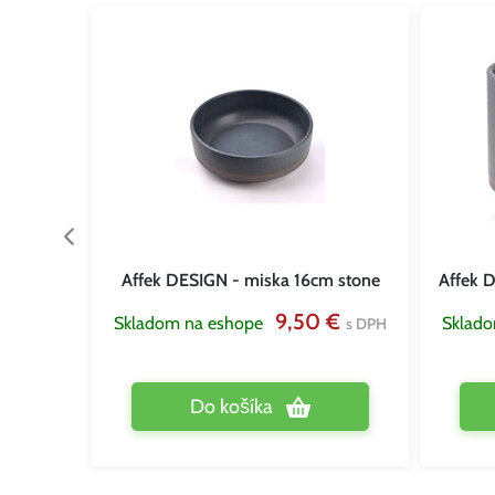
krajom
Affek DESIGN - miska 16cm stone
Affek 
9,50 €
Skladom na eshope
Sklad
s DPH
 €
s DPH
Do košíka