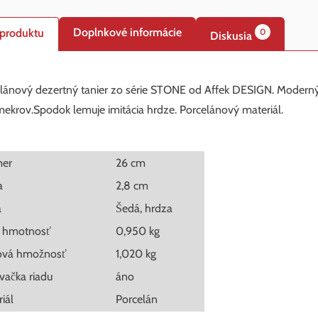
Doplnkové informácie
 produktu
0
Diskusia
lánový dezertný tanier zo série STONE od Affek DESIGN. Moderný,
mekrov.Spodok lemuje imitácia hrdze. Porcelánový materiál.
mer
26 cm
a
2,8 cm
a
Šedá, hrdza
á hmotnosť
0,950 kg
ová hmožnosť
1,020 kg
ačka riadu
áno
riál
Porcelán