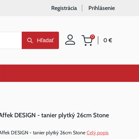
Registrácia
Prihlásenie
0
0 €
Hľadať
Nákupný
košík
Affek DESIGN - tanier plytký 26cm Stone
Affek DESIGN - tanier plytký 26cm Stone
Celý popis