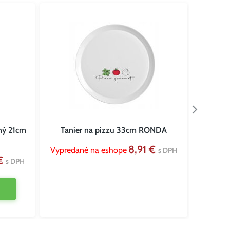
tný 21cm
Tanier na pizzu 33cm RONDA
Tani
8,91 €
Vypredané na eshope
Sklado
s DPH
 €
s DPH