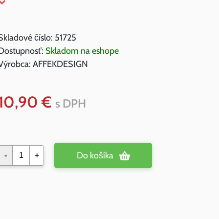
Skladové číslo:
51725
Dostupnosť:
Skladom na eshope
Výrobca:
AFFEKDESIGN
10,90 €
s DPH
Do košíka
-
+