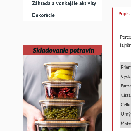
Záhrada a vonkajšie aktivity
Popis
Dekorácie
Porce
fajnš
Prie
Výšk
Farb
Čist
Celk
Umýv
Mate