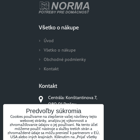
Všetko o nákupe
Úvod
Všetko o nákupe
Obchodné podmienky
Kontakt
Kontakt
Centrála: Konštantinova 7,
080 01 Prešov
Predvoľby súkromia
+421 51/77 311 96
Cookies používame na zlepšenie vašej návštevy tejto
webovej stránky, analýzu jej výkonnosti a
zhromažďovanie údajov o jej používaní. Na tento účel
môžeme použiť nástroje a služby tretích strán a
zhromaždené údaje sa môžu preniesť k partnerom v EÚ,
USA alebo iných krajinách. Kliknutím na „Prijať všetky