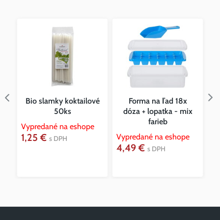
Bio slamky koktailové
Forma na ľad 18x
e
50ks
dóza + lopatka - mix
farieb
Vypredané na eshope
Vy
1,25 €
1
Vypredané na eshope
s DPH
4,49 €
s DPH