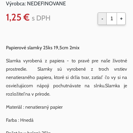
Výrobca:
NEDEFINOVANE
1,25 €
s DPH
-
+
Papierové slamky 25ks 19,5cm 2mix
Slamka vyrobená z papiera - to pravé pre naše životné
prostredie. Slamky sú vyrobené z troch vrstiev
nenatieraného papiera, ktoré si držia tvar, zatiaľ čo vy si na
osviežujúcom nápoji pochutnávate na slnku.Slamka je
rozložiteľna v prírode.
Materiál : nenatieraný papier
Farba : Hnedá