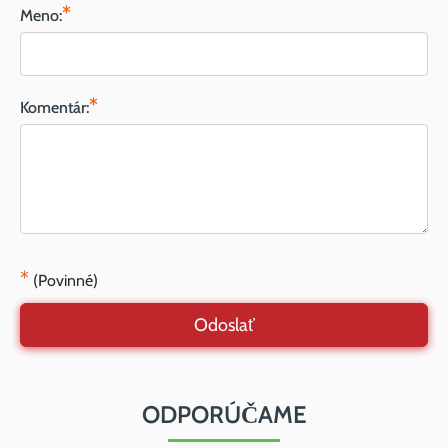
*
Meno:
*
Komentár:
*
(Povinné)
Odoslať
ODPORÚČAME