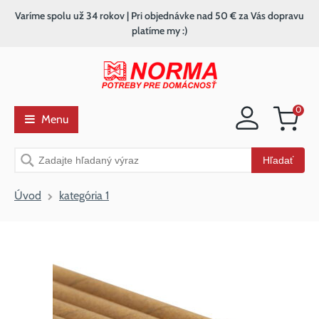
Varíme spolu už 34 rokov | Pri objednávke nad 50 € za Vás dopravu
platíme my :)
0
Menu
Nákupný
košík
Vyhľadávanie
Hľadať
Úvod
kategória 1