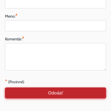
*
Meno:
*
Komentár:
*
(Povinné)
Odoslať