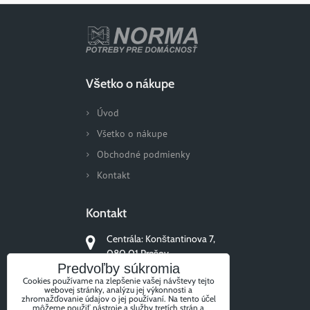
Všetko o nákupe
Úvod
Všetko o nákupe
Obchodné podmienky
Kontakt
Kontakt
Centrála: Konštantinova 7,
080 01 Prešov
Predvoľby súkromia
+421 51/77 311 96
Cookies používame na zlepšenie vašej návštevy tejto
webovej stránky, analýzu jej výkonnosti a
zhromažďovanie údajov o jej používaní. Na tento účel
môžeme použiť nástroje a služby tretích strán a