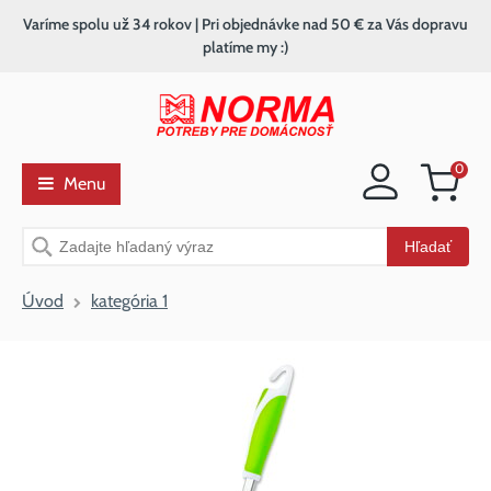
Varíme spolu už 34 rokov | Pri objednávke nad 50 € za Vás dopravu
platíme my :)
0
Menu
Nákupný
košík
Vyhľadávanie
Hľadať
Úvod
kategória 1