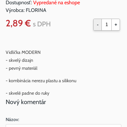
Dostupnosť:
Vypredané na eshope
Výrobca:
FLORINA
2,89 €
s DPH
-
+
Vidlička MODERN
- skvelý dizajn
- pevný materiál
- kombinácia nerezu plastu a silikonu
- skvelé padne do ruky
Nový komentár
Názov: